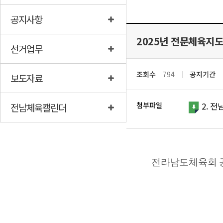
공지사항
2025년 전문체육지도
선거업무
조회수
794
공지기간
보도자료
첨부파일
2. 전
전남체육캘린더
전라남도체육회 