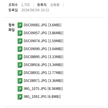
조회수
1,755
등록자
김동환
등록일
2024/06/04 10:21
첨부
DSC09081.JPG [3.6MB}]
파일
DSC09057.JPG [3.86MB}]
DSC09074.JPG [1.59MB}]
DSC09090.JPG [3.04MB}]
DSC08895.JPG [3.33MB}]
DSC08916.JPG [3.34MB}]
DSC08931.JPG [2.77MB}]
DSC08971.JPG [3.36MB}]
IMG_1075.JPG [8.36MB}]
IMG_1092.JPG [6.8MB}]