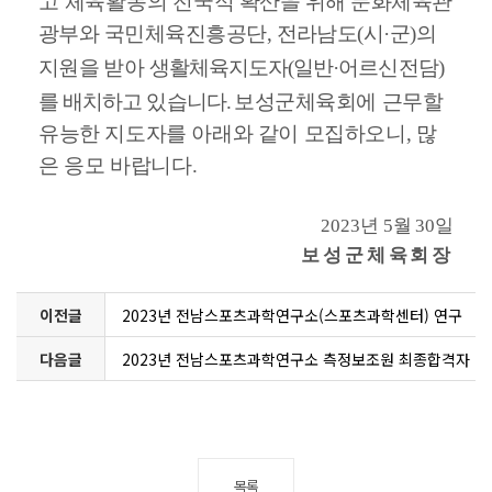
고 체육활동의 전국적
확산을 위해 문화체육관
광부와 국민체육진흥공단
,
전라남도
(
시
·
군
)
의
지원을
받아
생활체육지도자
(
일반
·
어르신전담
)
를 배치하고 있습니다
.
보성군
체육회에 근무할
유능한 지도자를 아래와 같이 모집하오니
,
많
은 응모 바랍
니다
.
2023
년
5
월
30
일
보성군체육회장
이전글
2023년 전남스포츠과학연구소(스포츠과학센터) 연구
다음글
원 채용 서류전형 합격자 발표 및 면접전형 시행공고
2023년 전남스포츠과학연구소 측정보조원 최종합격자
발표
목록